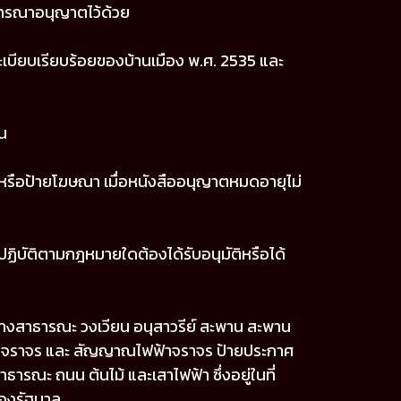
จารณาอนุญาตไว้ด้วย
ียบเรียบร้อยของบ้านเมือง พ.ศ. 2535 และ
น
 หรือป้ายโฆษณา เมื่อหนังสืออนุญาตหมดอายุไม่
ฏิบัติตามกฎหมายใดต้องได้รับอนุมัติหรือได้
ทางสาธารณะ วงเวียน อนุสาวรีย์ สะพาน สะพาน
ายจราจร และ สัญญาณไฟฟ้าจราจร ป้ายประกาศ
ณะ ถนน ต้นไม้ และเสาไฟฟ้า ซึ่งอยู่ในที่
ของรัฐบาล