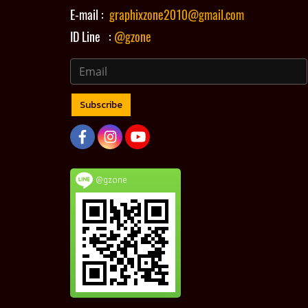
E-mail :
graphixzone2010@gmail.com
ID Line :
@gzone
Subscribe
@gzone