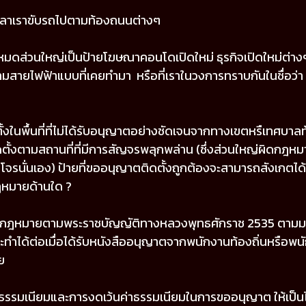
อเวลาเราขับรถไปตามท้องถนนต่างๆ
หมดส่วนใหญ่เป็นป้ายโฆษณาคอนโดเปิดใหม่ ธุรกิจเปิดใหม่ต่างๆ 
ายไฟฟ้าแบบที่เคยทำมา หรือที่เราในวงการทราบกันในชื่อว่า “ ป
้งในพื้นที่ที่ไม่ได้รับอนุญาตอย่างชัดเจนจากทางเขตหรืเทศบาลท
ตั้งตามสถานที่ที่มีการสัญจรพลุกพล่าน (ซึ่งส่วนใหญ่ผิดกฎหม
จรนั่นเอง) ป้ายที่ขออนุญาตติดตั้งถูกต้องจะสามารถสังเกตได้
กฎหมายด้านใด ?
ดกฎหมายตามพระราชบัญญัติทางหลวงพุทธศักราช 2535 ตามมาต
ำได้ต่อเมื่อได้รับหนังสืออนุญาตจากพนักงานท้องถิ่นหรือพนักง
ย
รมเนียมและการงดเว้นค่าธรรมเนียมในการขออนุญาต ให้เป็