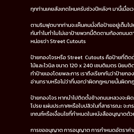
ทุกท่านเคยสังเกตไหมครับช่วงปีหลังๆ มานี้เมื่
ตามริมฟุตบาทท่านจะเห็นคนนั่งถือป้ายอยู่เต็มไป
กันทำไมทำไมไม่เอาป้ายพวกนี้ติดตามท้องถนนตามส
หน่อยว่า Street Cutouts
ป้ายกองโจรหรือ Street Cutouts คือป้ายที่ติดตั
ไม้และไวนิล ขนาด 120 x 240 เซนติเมตร นิยมติด
ทำป้ายเองโดยพละการ เราถึงเรียกกันว่าป้ายกองโ
อ่านทราบหรือไม่ว่าที่บอกว่าผิดกฎหมายนั้นผิด
ป้ายกองโจร หากนำไปติดตั้งข้างถนนหลวงจะผิ
โปรย แผ่นประกาศหรือใบปลิวในที่สาธารณะ จะกระท
เกณฑ์หรือเงื่อนไขที่กำหนดในหนังสืออนุญาตด้ว
การขออนุญาต การอนุญาต การกำหนดอัตราค่าธร