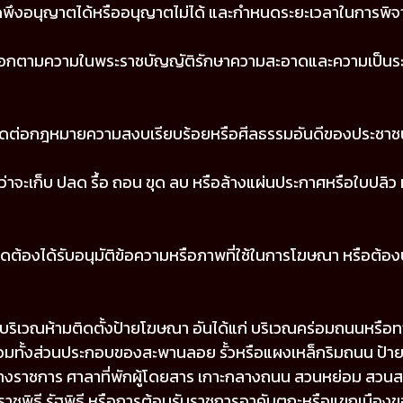
ดพึงอนุญาตได้หรืออนุญาตไม่ได้ และกำหนดระยะเวลาในการพิ
อกตามความในพระราชบัญญัติรักษาความสะอาดและความเป็นระเบ
่ขัดต่อกฎหมายความสงบเรียบร้อยหรือศีลธรรมอันดีของประชาช
่าจะเก็บ ปลด รื้อ ถอน ขุด ลบ หรือล้างแผ่นประกาศหรือใบปลิว
ต้องได้รับอนุมัติข้อความหรือภาพที่ใช้ในการโฆษณา หรือต้องป
ในบริเวณห้ามติดตั้งป้ายโฆษณา อันได้แก่ บริเวณคร่อมถนนหรือ
ทั้งส่วนประกอบของสะพานลอย รั้วหรือแผงเหล็กริมถนน ป้
าชการ ศาลาที่พักผู้โดยสาร เกาะกลางถนน สวนหย่อม สวนสาธาร
พระราชพิธี รัฐพิธี หรือการต้อนรับราชการอาคันตุกะหรือแขกเมือง